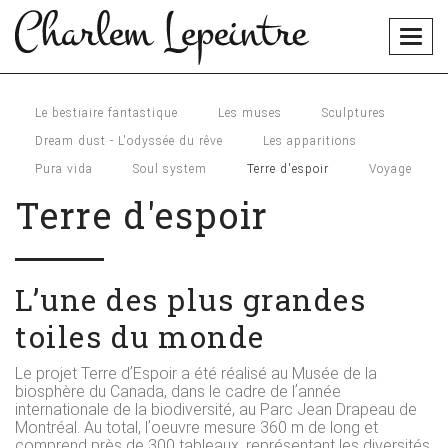
Togg
navig
Le bestiaire fantastique
Les muses
Sculptures
Dream dust - L'odyssée du rêve
Les apparitions
Pura vida
Soul system
Terre d'espoir
Voyage
Terre d'espoir
Lʼune des plus grandes
toiles du monde
Le projet Terre dʼEspoir a été réalisé au Musée de la
biosphère du Canada, dans le cadre de lʼannée
internationale de la biodiversité, au Parc Jean Drapeau de
Montréal. Au total, lʼoeuvre mesure 360 m de long et
comprend près de 300 tableaux, représentant les diversités