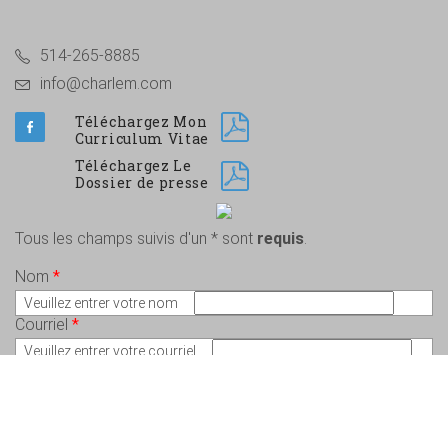
514-265-8885
info@charlem.com
Téléchargez Mon
Curriculum Vitae
Téléchargez Le
Dossier de presse
Tous les champs suivis d'un * sont
requis
.
Nom
*
Veuillez entrer votre nom
Courriel
*
Veuillez entrer votre courriel
Message
*
Veuillez écrire votre message