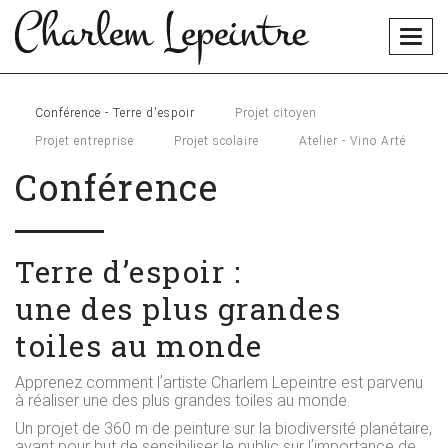
Togg
navig
Conférence - Terre d'espoir
Projet citoyen
Projet entreprise
Projet scolaire
Atelier - Vino Arté
Conférence
Terre dʼespoir :
une des plus grandes
toiles au monde
Apprenez comment lʼartiste Charlem Lepeintre est parvenu
à réaliser une des plus grandes toiles au monde.
Un projet de 360 m de peinture sur la biodiversité planétaire,
ayant pour but de sensibiliser le public sur lʼimportance de