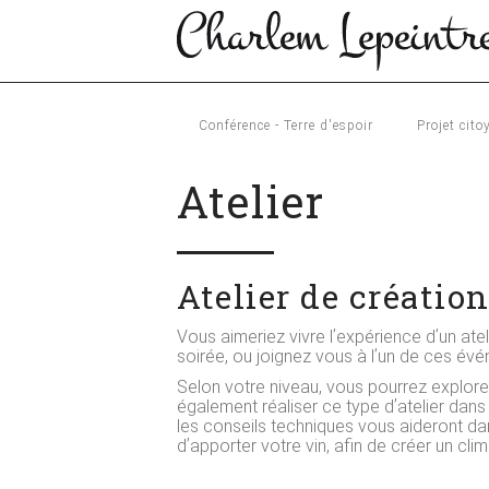
Conférence - Terre d'espoir
Projet cito
Atelier
Atelier de créatio
Vous aimeriez vivre lʼexpérience dʼun atel
soirée, ou joignez vous à lʼun de ces év
Selon votre niveau, vous pourrez explorer
également réaliser ce type dʼatelier dans 
les conseils techniques vous aideront dan
dʼapporter votre vin, afin de créer un clim