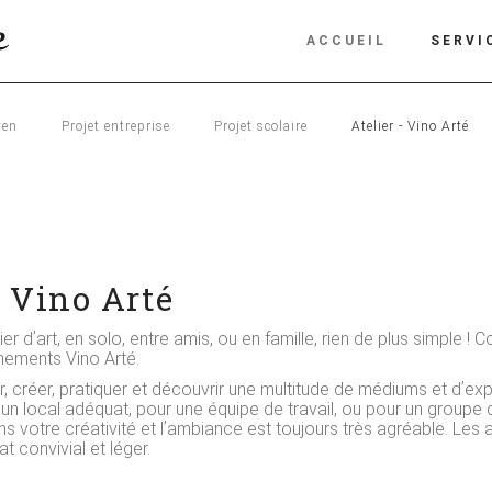
ACCUEIL
SERVI
yen
Projet entreprise
Projet scolaire
Atelier - Vino Arté
n Vino Arté
ier dʼart, en solo, entre amis, ou en famille, rien de plus simple 
énements Vino Arté.
, créer, pratiquer et découvrir une multitude de médiums et dʼex
un local adéquat, pour une équipe de travail, ou pour un groupe de
s votre créativité et lʼambiance est toujours très agréable. Les 
at convivial et léger.