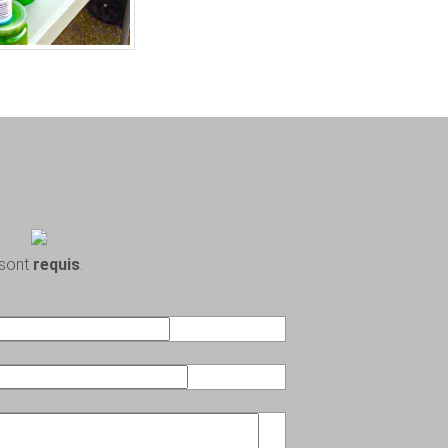
 sont
requis
.