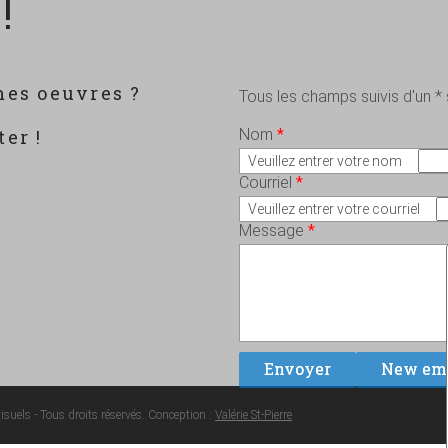
!
mes oeuvres ?
Tous les champs suivis d'un *
?
er !
Nom
*
Veuillez entrer votre nom
Courriel
*
Veuillez entrer votre courriel
Message
*
suels - Tous droits réservés. Conception :
Valérie St-Pierre