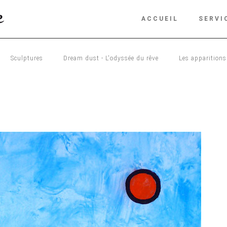
ACCUEIL
SERVI
Sculptures
Dream dust - L'odyssée du rêve
Les apparitions