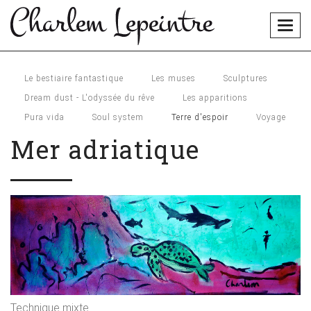
Togg
navig
Le bestiaire fantastique
Les muses
Sculptures
Dream dust - L'odyssée du rêve
Les apparitions
Pura vida
Soul system
Terre d'espoir
Voyage
Mer adriatique
Technique mixte