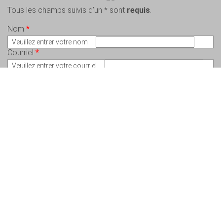
Tous les champs suivis d'un * sont
requis
.
Nom
*
Veuillez entrer votre nom
Courriel
*
Veuillez entrer votre courriel
Message
*
Veuillez écrire votre message
Copyright © 2026 Charlem Lepeintre – Artiste en arts visuels - Tous droits
réservés. Conception :
Valérie St-Pierre