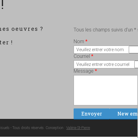
!
mes oeuvres ?
Tous les champs suivis d'un *
?
er !
Nom
*
Veuillez entrer votre nom
Courriel
*
Veuillez entrer votre courriel
Message
*
suels - Tous droits réservés. Conception :
Valérie St-Pierre