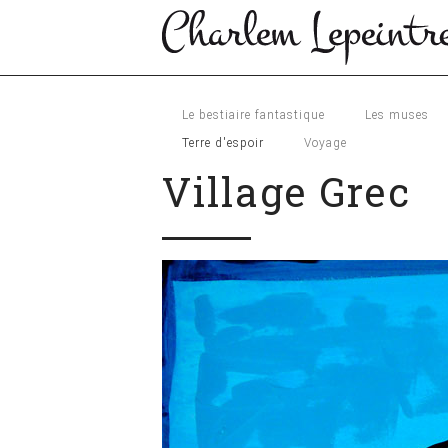
Le bestiaire fantastique
Les muses
Terre d'espoir
Voyage
Village Grec