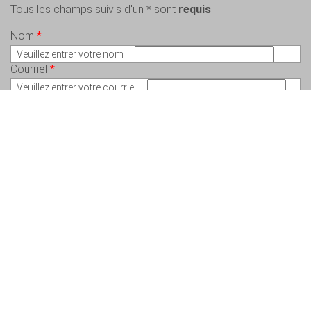
Tous les champs suivis d'un * sont
requis
.
Nom
*
Veuillez entrer votre nom
Courriel
*
Veuillez entrer votre courriel
Message
*
Veuillez écrire votre message
Copyright © 2026 Charlem Lepeintre – Artiste en arts visuels - Tous droits
réservés. Conception :
Valérie St-Pierre