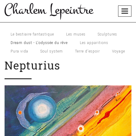
Togg
navig
Le bestiaire fantastique
Les muses
Sculptures
Dream dust - L'odyssée du rêve
Les apparitions
Pura vida
Soul system
Terre d'espoir
Voyage
Nepturius