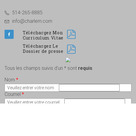
514-265-8885
info@charlem.com
Téléchargez Mon
Curriculum Vitae
Téléchargez Le
Dossier de presse
Tous les champs suivis d'un * sont
requis
.
Nom
*
Veuillez entrer votre nom
Courriel
*
Veuillez entrer votre courriel
Message
*
Veuillez écrire votre message