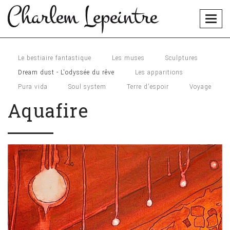
Togg
navig
Le bestiaire fantastique
Les muses
Sculptures
Dream dust - L'odyssée du rêve
Les apparitions
Pura vida
Soul system
Terre d'espoir
Voyage
Aquafire