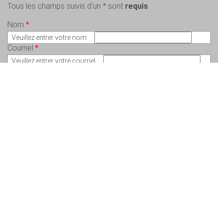
Tous les champs suivis d'un * sont
requis
.
Nom
*
Veuillez entrer votre nom
Courriel
*
Veuillez entrer votre courriel
Message
*
Veuillez écrire votre message
Copyright © 2026 Charlem Lepeintre – Artiste en arts visuels - Tous droits
réservés. Conception :
Valérie St-Pierre