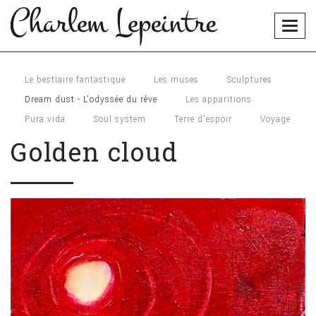
Togg
navig
Le bestiaire fantastique
Les muses
Sculptures
Dream dust - L'odyssée du rêve
Les apparitions
Pura vida
Soul system
Terre d'espoir
Voyage
Golden cloud