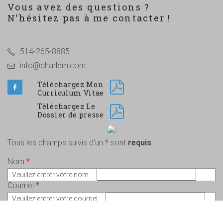
Vous avez des questions ?
N’hésitez pas à me contacter !
514-265-8885
info@charlem.com
Téléchargez Mon
Curriculum Vitae
Téléchargez Le
Dossier de presse
Tous les champs suivis d'un * sont
requis
.
Nom
*
Veuillez entrer votre nom
Courriel
*
Veuillez entrer votre courriel
Message
*
Veuillez écrire votre message