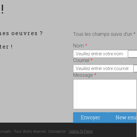
!
mes oeuvres ?
Tous les champs suivis d'un *
?
er !
Nom
*
Veuillez entrer votre nom
Courriel
*
Veuillez entrer votre courriel
Message
*
isuels - Tous droits réservés. Conception :
Valérie St-Pierre