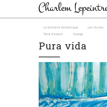
Le bestiaire fantastique
Les muses
Terre d'espoir
Voyage
Pura vida