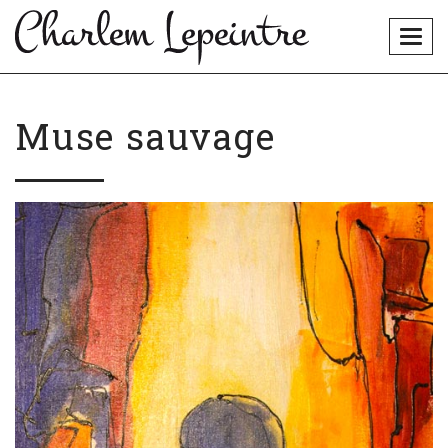
Togg
navig
Muse sauvage