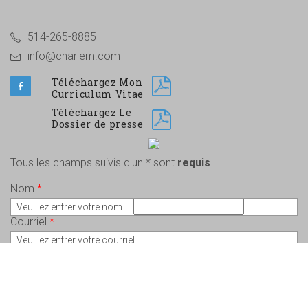
514-265-8885
info@charlem.com
Téléchargez Mon
Curriculum Vitae
Téléchargez Le
Dossier de presse
Tous les champs suivis d'un * sont
requis
.
Nom
*
Veuillez entrer votre nom
Courriel
*
Veuillez entrer votre courriel
Message
*
Veuillez écrire votre message