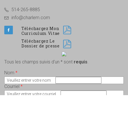
514-265-8885
info@charlem.com
Téléchargez Mon
Curriculum Vitae
Téléchargez Le
Dossier de presse
Tous les champs suivis d'un * sont
requis
.
Nom
*
Veuillez entrer votre nom
Courriel
*
Veuillez entrer votre courriel
Message
*
Veuillez écrire votre message