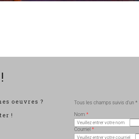
!
mes oeuvres ?
Tous les champs suivis d'un *
?
er !
Nom
*
Veuillez entrer votre nom
Courriel
*
Veuillez entrer votre courriel