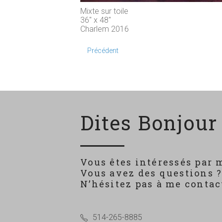
Mixte sur toile
36" x 48"
Charlem 2016
Précédent
Dites Bonjour 
Vous êtes intéressés par 
Vous avez des questions 
N’hésitez pas à me contact
514-265-8885