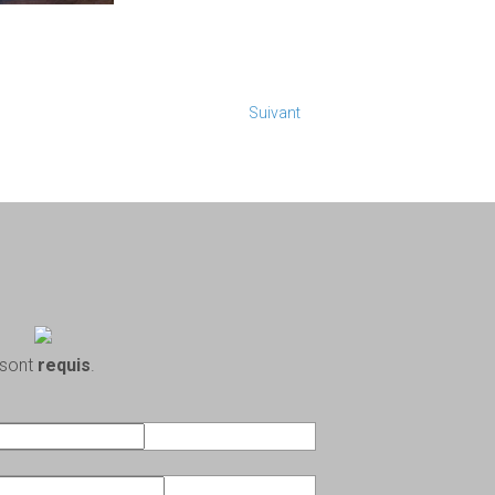
Suivant
 sont
requis
.